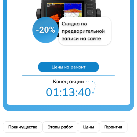
Скидка по
-20%
предварительной
записи на сайте
Цены на ремонт
Конец акции
01:13:39
Преимущества
Этапы работ
Цены
Гарантия
М