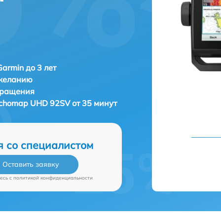
Garmin до 3 лет
 желанию
бращения
chomap UHD 92SV от 35 минут
я со специалистом
Оставить заявку
есь c
политикой конфиденциальности