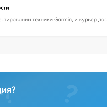
сти
тировании техники Garmin, и курьер дост
ция?