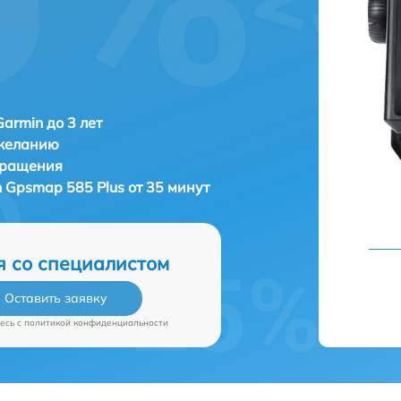
Garmin до 3 лет
 желанию
бращения
 Gpsmap 585 Plus от 35 минут
я со специалистом
Оставить заявку
есь c
политикой конфиденциальности