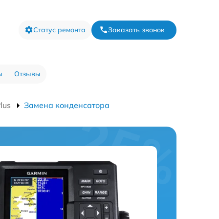
Статус ремонта
Заказать звонок
ы
Отзывы
lus
Замена конденсатора