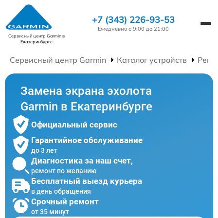
+7 (343) 226-93-53
Ежедневно с 9:00 до 21:00
Сервисный центр Garmin
в
Екатеринбурге
Сервисный центр Garmin
Каталог устройств
Ремо
Замена экрана эхолота
Garmin в Екатеринбурге
Официальный сервис
Гарантийное обслуживание
до 3 лет
Диагностика за наш счет,
ремонт по желанию
Бесплатный выезд курьера
в день обращения
Срочный ремонт
от 35 минут