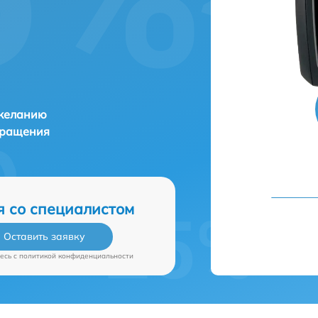
 желанию
бращения
я со специалистом
Оставить заявку
есь c
политикой конфиденциальности