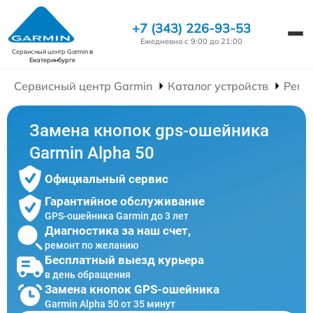
+7 (343) 226-93-53
Ежедневно с 9:00 до 21:00
Сервисный центр Garmin
в
Екатеринбурге
Сервисный центр Garmin
Каталог устройств
Ремо
Замена кнопок gps-ошейника
Garmin Alpha 50
Официальный сервис
Гарантийное обслуживание
GPS-ошейника Garmin до 3 лет
Диагностика за наш счет,
ремонт по желанию
Бесплатный выезд курьера
в день обращения
Замена кнопок GPS-ошейника
Garmin Alpha 50 от 35 минут