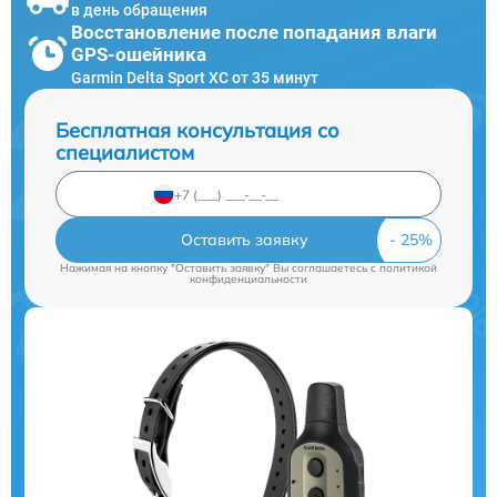
в день обращения
Восстановление после попадания влаги
GPS-ошейника
Garmin Delta Sport XC от 35 минут
Бесплатная консультация со
специалистом
Оставить заявку
Нажимая на кнопку "Оставить заявку" Вы соглашаетесь c
политикой
конфиденциальности