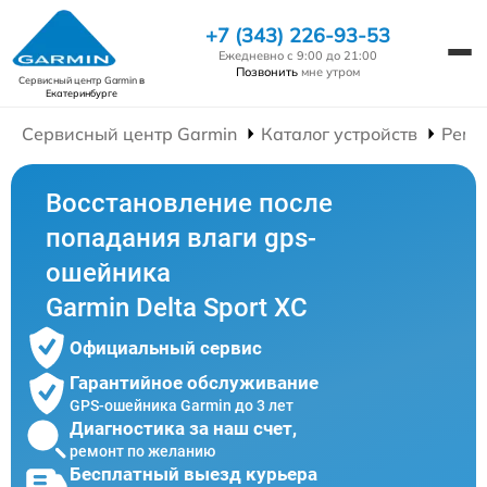
+7 (343) 226-93-53
Ежедневно с 9:00 до 21:00
Позвонить
мне утром
Сервисный центр Garmin
в
Екатеринбурге
Сервисный центр Garmin
Каталог устройств
Ремо
Восстановление после
попадания влаги gps-
ошейника
Garmin Delta Sport XC
Официальный сервис
Гарантийное обслуживание
GPS-ошейника Garmin до 3 лет
Диагностика за наш счет,
ремонт по желанию
Бесплатный выезд курьера