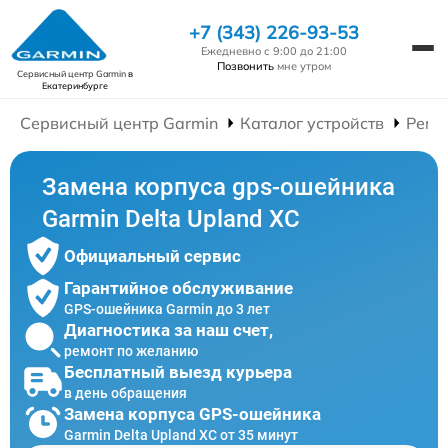
+7 (343) 226-93-53
Ежедневно с 9:00 до 21:00
Позвонить
мне утром
Сервисный центр Garmin
в
Екатеринбурге
Сервисный центр Garmin
Каталог устройств
Ремо
Замена корпуса gps-ошейника
Garmin Delta Upland XC
Официальный сервис
Гарантийное обслуживание
GPS-ошейника Garmin до 3 лет
Диагностика за наш счет,
ремонт по желанию
Бесплатный выезд курьера
в день обращения
Замена корпуса GPS-ошейника
Garmin Delta Upland XC от 35 минут