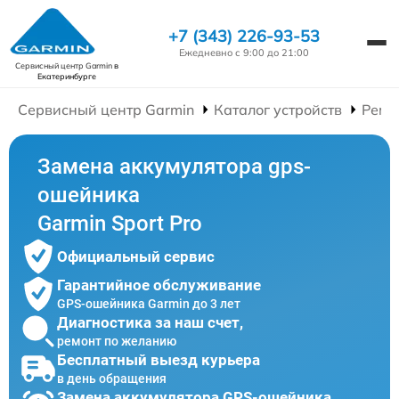
+7 (343) 226-93-53
Ежедневно с 9:00 до 21:00
Сервисный центр Garmin
в
Екатеринбурге
Сервисный центр Garmin
Каталог устройств
Ремо
Замена аккумулятора gps-
ошейника
Garmin Sport Pro
Официальный сервис
Гарантийное обслуживание
GPS-ошейника Garmin до 3 лет
Диагностика за наш счет,
ремонт по желанию
Бесплатный выезд курьера
в день обращения
Замена аккумулятора GPS-ошейника