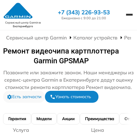
+7 (343) 226-93-53
Ежедневно с 9:00 до 21:00
Сервисный центр Garmin
в
Екатеринбурге
Сервисный центр Garmin
Каталог устройств
Ремо
Ремонт видеочипа картплоттера
Garmin GPSMAP
Позвоните или закажите звонок. Наши менеджеры из
сервис-центра Garmin в Екатеринбурге дадут оценку
стоимости ремонта картплоттера Ремонт видеочипа.
Есть запчасти
Узнать стоимость
Гарантия
Модели
Акции
Преимущества
Отзы
Услуга
Цена