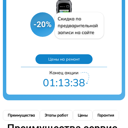
Скидка по
-20%
предварительной
записи на сайте
Цены на ремонт
Конец акции
01:13:37
Преимущества
Этапы работ
Цены
Гарантия
М