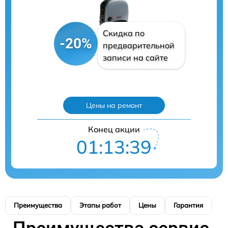
Скидка по
-20%
предварительной
записи на сайте
Цены на ремонт
Конец акции
01:13:38
Преимущества
Этапы работ
Цены
Гарантия
М