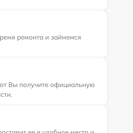
время ремонта и займемся
абот Вы получите официальную
сти.
оставит ее в удобное место и