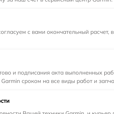
огласуем с вами окончательный расчет, 
готово и подписания акта выполненных р
 Garmin сроком на все виды работ и запча
сти
овности Вашей техники Garmin, и курьер д