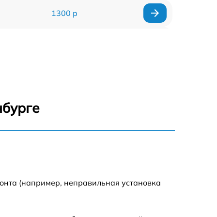
1300 р
1500 р
1400 р
1200 р
нбурге
1200 р
1500 р
2000 р
монта (например, неправильная установка