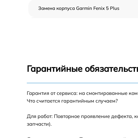
Замена корпуса Garmin Fenix 5 Plus
Замена аккумулятора Garmin Fenix 5 Plus
Замена экрана Garmin Fenix 5 Plus
Замена шлейфа матрицы Garmin Fenix 5 Plu
Гарантийные обязательст
Замена микрофона Garmin Fenix 5 Plus
Замена кнопки включения Garmin Fenix 5
Гарантия от сервиса: на смонтированные ко
Plus
Что считается гарантийным случаем?
Замена Bluetooth Garmin Fenix 5 Plus
Для работ: Повторное проявление дефекта, 
запчасти).