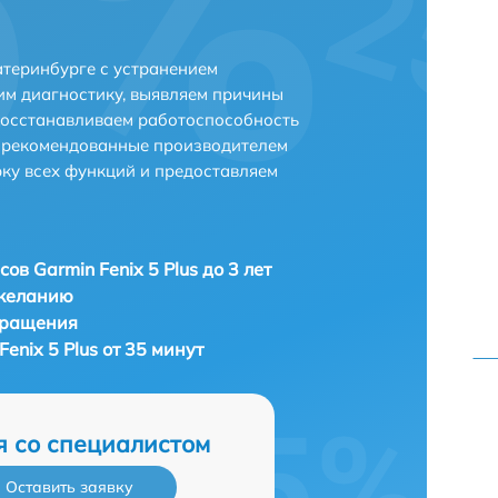
катеринбурге с устранением
м диагностику, выявляем причины
восстанавливаем работоспособность
и рекомендованные производителем
рку всех функций и предоставляем
ов Garmin Fenix 5 Plus до 3 лет
 желанию
бращения
enix 5 Plus от 35 минут
я со специалистом
Оставить заявку