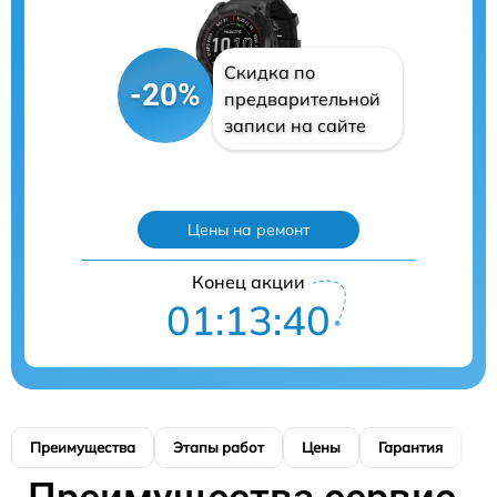
Скидка по
-20%
предварительной
записи на сайте
Цены на ремонт
Конец акции
01:13:39
Преимущества
Этапы работ
Цены
Гарантия
М