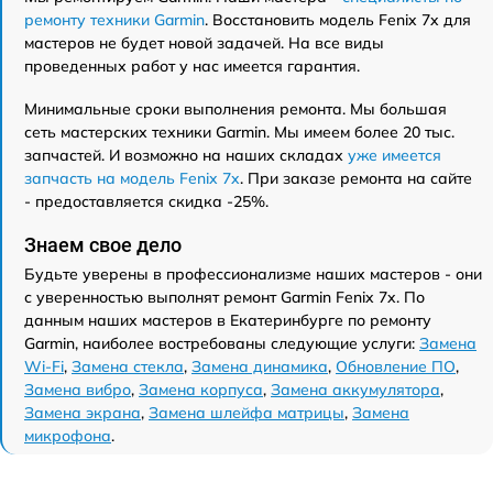
ремонту техники Garmin
. Восстановить модель Fenix 7x для
мастеров не будет новой задачей. На все виды
проведенных работ у нас имеется гарантия.
Минимальные сроки выполнения ремонта. Мы большая
сеть мастерских техники Garmin. Мы имеем более 20 тыс.
запчастей. И возможно на наших складах
уже имеется
запчасть на модель Fenix 7x
. При заказе ремонта на сайте
- предоставляется скидка -25%.
Знаем свое дело
Будьте уверены в профессионализме наших мастеров - они
с уверенностью выполнят ремонт Garmin Fenix 7x. По
данным наших мастеров в Екатеринбурге по ремонту
Garmin, наиболее востребованы следующие услуги:
Замена
Wi-Fi
,
Замена стекла
,
Замена динамика
,
Обновление ПО
,
Замена вибро
,
Замена корпуса
,
Замена аккумулятора
,
Замена экрана
,
Замена шлейфа матрицы
,
Замена
микрофона
.