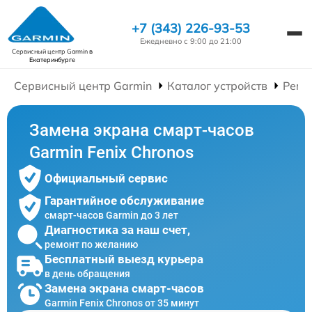
+7 (343) 226-93-53
Ежедневно с 9:00 до 21:00
Сервисный центр Garmin
в
Екатеринбурге
Сервисный центр Garmin
Каталог устройств
Ремо
Замена экрана смарт-часов
Garmin Fenix Chronos
Официальный сервис
Гарантийное обслуживание
смарт-часов Garmin до 3 лет
Диагностика за наш счет,
ремонт по желанию
Бесплатный выезд курьера
в день обращения
Замена экрана смарт-часов
Garmin Fenix Chronos от 35 минут