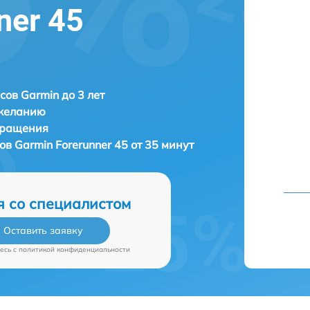
ner 45
сов Garmin до 3 лет
 желанию
бращения
сов
Garmin Forerunner 45 от 35 минут
я со специалистом
Оставить заявку
есь c
политикой конфиденциальности