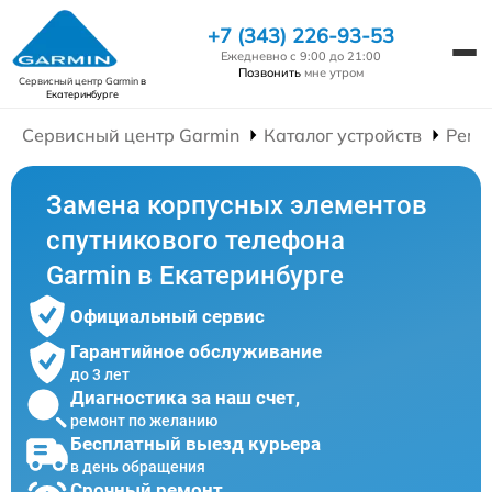
+7 (343) 226-93-53
Ежедневно с 9:00 до 21:00
Позвонить
мне утром
Сервисный центр Garmin
в
Екатеринбурге
Сервисный центр Garmin
Каталог устройств
Ремо
Замена корпусных элементов
спутникового телефона
Garmin в Екатеринбурге
Официальный сервис
Гарантийное обслуживание
до 3 лет
Диагностика за наш счет,
ремонт по желанию
Бесплатный выезд курьера
в день обращения
Срочный ремонт