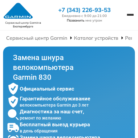
+7 (343) 226-93-53
Ежедневно с 9:00 до 21:00
Позвонить
мне утром
Сервисный центр Garmin
в
Екатеринбурге
Сервисный центр Garmin
Каталог устройств
Ремо
Замена шнура
велокомпьютера
Garmin 830
Официальный сервис
Гарантийное обслуживание
велокомпьютера Garmin до 3 лет
Диагностика за наш счет,
ремонт по желанию
Бесплатный выезд курьера
в день обращения
Замена шнура велокомпьютера