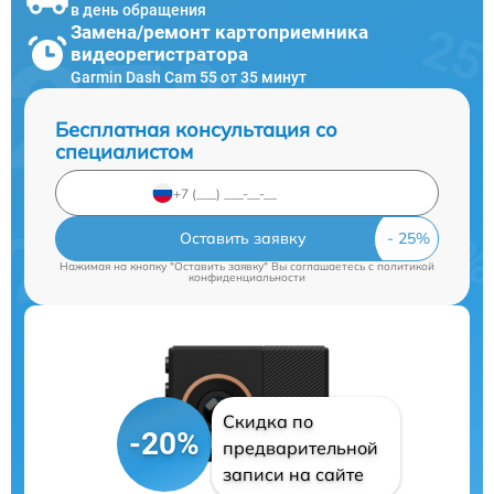
в день обращения
Замена/ремонт картоприемника
видеорегистратора
Garmin Dash Cam 55 от 35 минут
Бесплатная консультация со
специалистом
Оставить заявку
Нажимая на кнопку "Оставить заявку" Вы соглашаетесь c
политикой
конфиденциальности
Скидка по
-20%
предварительной
записи на сайте